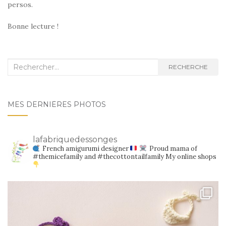
persos.
Bonne lecture !
Recherche
RECHERCHE
:
MES DERNIÈRES PHOTOS
lafabriquedessonges
French amigurumi designer
Proud mama of
#themicefamily and #thecottontailfamily
My online shops