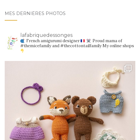
MES DERNIÈRES PHOTOS
lafabriquedessonges
French amigurumi designer
Proud mama of
#themicefamily and #thecottontailfamily
My online shops