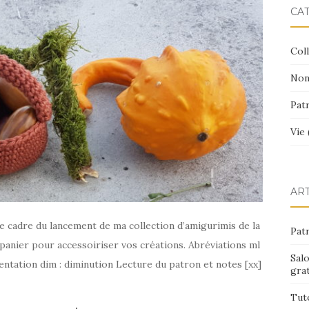
CA
Coll
Non
Pat
Vie 
AR
le cadre du lancement de ma collection d’amigurimis de la
Patr
t panier pour accessoiriser vos créations. Abréviations ml
Sal
gmentation dim : diminution Lecture du patron et notes [xx]
grat
Tut