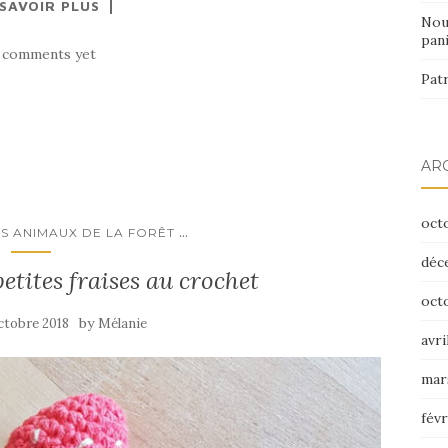
 SAVOIR PLUS
Nou
pan
 comments yet
Patr
AR
oct
...
S ANIMAUX DE LA FORÊT
déc
petites fraises au crochet
oct
by
octobre 2018
Mélanie
avri
mar
févr