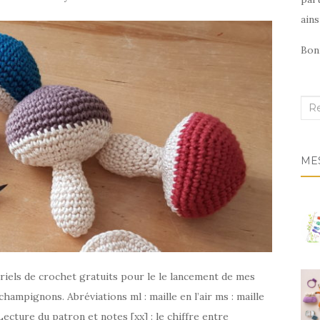
ains
Bonn
Rec
:
ME
toriels de crochet gratuits pour le le lancement de mes
hampignons. Abréviations ml : maille en l’air ms : maille
ecture du patron et notes [xx] : le chiffre entre