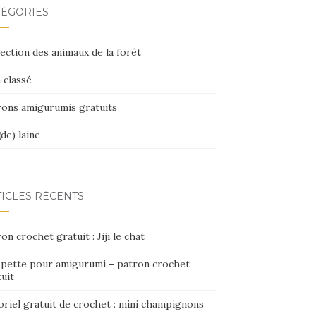
TÉGORIES
ection des animaux de la forêt
 classé
rons amigurumis gratuits
(de) laine
TICLES RÉCENTS
on crochet gratuit : Jiji le chat
opette pour amigurumi – patron crochet
uit
oriel gratuit de crochet : mini champignons