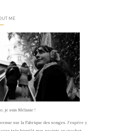
OUT ME
o, je suis Mélanie !
venue sur la Fabrique des songes. J’espère y
tager très bientôt mes projets au crochet,