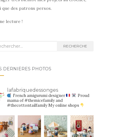
i que des patrons persos.
e lecture !
herche
RECHERCHE
S DERNIÈRES PHOTOS
lafabriquedessonges
French amigurumi designer
Proud
mama of #themicefamily and
#thecottontailfamily
My online shops