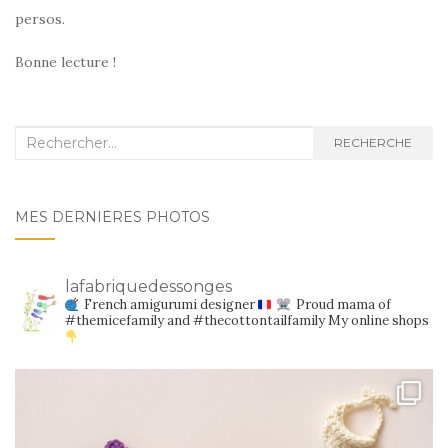
persos.
Bonne lecture !
Recherche
RECHERCHE
:
MES DERNIÈRES PHOTOS
lafabriquedessonges
French amigurumi designer
Proud mama of
#themicefamily and #thecottontailfamily
My online shops