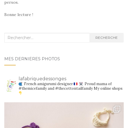
persos.
Bonne lecture !
Recherche
RECHERCHE
:
MES DERNIÈRES PHOTOS
lafabriquedessonges
French amigurumi designer
Proud mama of
#themicefamily and #thecottontailfamily
My online shops